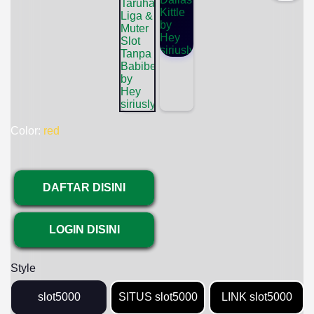
Color:
red
DAFTAR DISINI
LOGIN DISINI
Style
slot5000
SITUS slot5000
LINK slot5000