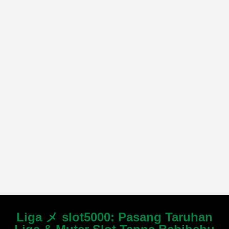
Liga メ slot5000: Pasang Taruhan